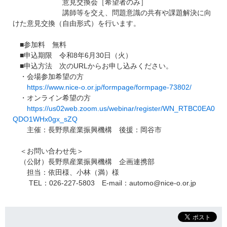
意見交換会［希望者のみ］
講師等を交え、問題意識の共有や課題解決に向
けた意見交換（自由形式）を行います。
■参加料 無料
■申込期限 令和8年6月30日（火）
■申込方法 次のURLからお申し込みください。
・会場参加希望の方
https://www.nice-o.or.jp/formpage/formpage-73802/
・オンライン希望の方
https://us02web.zoom.us/webinar/register/WN_RTBC0EA0
QDO1WHx0gx_sZQ
主催：長野県産業振興機構 後援：岡谷市
＜お問い合わせ先＞
（公財）長野県産業振興機構 企画連携部
担当：依田様、小林（満）様
TEL：026-227-5803 E-mail：automo@nice-o.or.jp