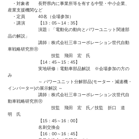
・対象者 長野県内に事業所等を有する中堅・中小企業、
産業支援機関など
・定員 40名（会場参加）
・講演 【13：05～14：35】
演題：「電動化の動向とパワーユニット関連部
品の解説」
講師：株式会社三幸コーポレーション世代自動
車戦略研究所Ⓡ
技監 飛田 宏 氏
【14：45～15：45】
実地研修：電動車部品解説 ※会場参加の方の
み
～ パワーユニット分解部品(モーター・減速機・
インバーター)の展示解説 ～
講師：株式会社三幸コーポレーション次世代自
動車戦略研究所Ⓡ
技監 飛田 宏 氏／技監 折口 道
明 氏
【15：45～16：00】
名刺交換会
【16：00～16：45】