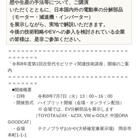
想や生産の手法等について、ご講演
いただくとともに、日本国内外の電動車の分解部品
（モーター・減速機・インバーター）
を展示しながら、実地で解説いただきます。
今後の技術戦略やEVへの参入を検討されている企業
の皆様は、是非ご参加ください。
＝＝＝＝＝＝＝＝＝＝＝＝＝＝＝＝＝＝＝＝＝＝＝＝＝＝＝＝
＝＝＝＝＝＝＝
「令和8年度第1回次世代モビリティ関連技術講座」開催のご案
内
＝＝＝＝＝＝＝＝＝＝＝＝＝＝＝＝＝＝＝＝＝＝＝＝＝＝＝＝
＝＝＝＝＝＝＝
■開催概要
・日時 令和8年7月7日（火）13：00～16：00
・開催形式 ハイブリット開催（会場・オンライン配信）
※ 会場では、EV分解部品を展示します
（TOYOTA bZ4X・bZ3X, VW e-GOLF, 中国ORA
GOODCAT）
・会場 テクノプラザおかや(大研修室兼展示場) 岡谷市
本町1-1-1