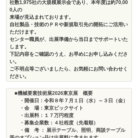
社数1,975社の大規模展示会であり、本年度は約70,00
0人の
来場が見込まれております。
自社製品・技術のＰＲや新規取引先の開拓にご活用い
ただけます。
センター職員が、出展準備から当日までサポートいた
します。
下記内容をご確認のうえ、お早めにお申し込みくださ
い。
ご不明点等ございましたら、お気軽にお問い合わせく
ださい。
■機械要素技術展2026東京展 概要
・開催日：令和８年７月１日（水）～３日（金）
・会 場：東京ビックサイト
・出展料：１７万円程度
・募集企業数：４社程度（先着順）
・備 考 ： 展示テーブル、照明、商談テーブル
等のオプション品は出展料に含まれます。